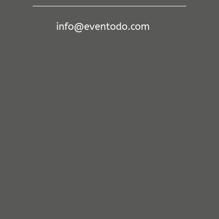
info@eventodo.com
Fernando Solano
Gracias a eventodo la
fiesta salió a la
perfección! Empezando
por el asesoramiento del
material a alquilar,
pasando por un
presupuesto competitivo,
impecable instalación de
la luz-humo-sonido y
finalmente la recogida de