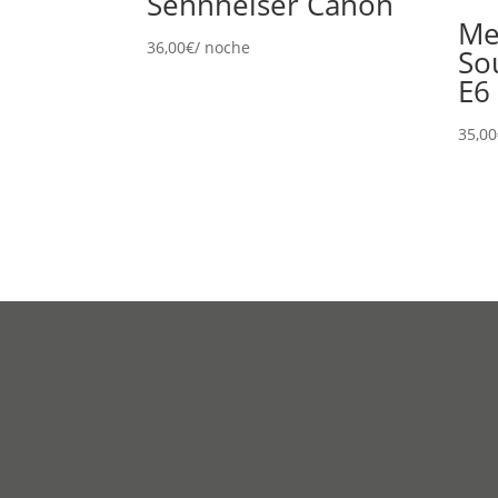
Sennheiser Cañon
Me
36,00
€
/ noche
So
E6
35,00