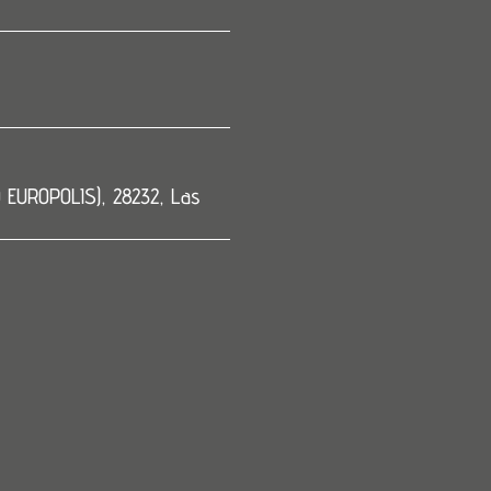
Fernan
Gracias a eventod
perfección!
asesoramiento de
pasando por
competitivo, imp
O EUROPOLIS), 28232, Las
la luz-humo-so
recogida de mat
funcionó a la pe
en un gran event
100% r