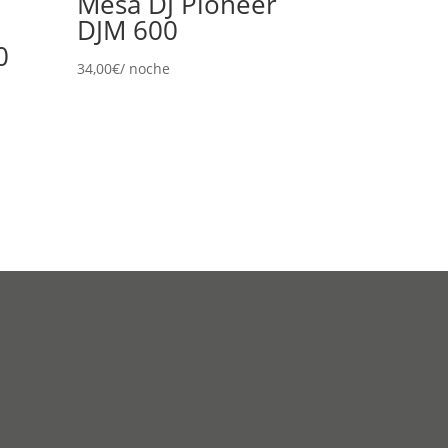
Mesa DJ Pioneer
DJM 600
0
34,00
€
/ noche