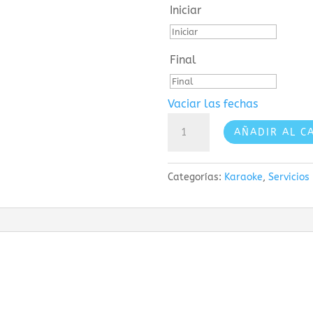
Iniciar
Final
Vaciar las fechas
Karaoke
AÑADIR AL C
Talla
S
Categorías:
Karaoke
,
Servicios
cantidad