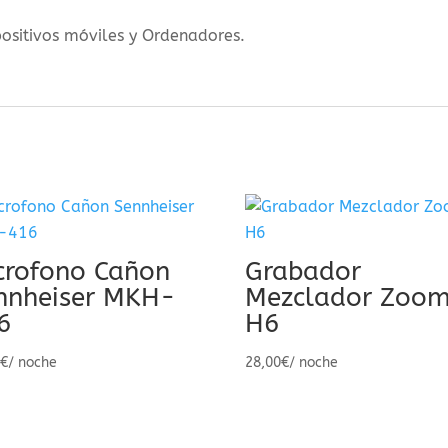
positivos móviles y Ordenadores.
crofono Cañon
Grabador
nnheiser MKH-
Mezclador Zoo
6
H6
0
€
/ noche
28,00
€
/ noche