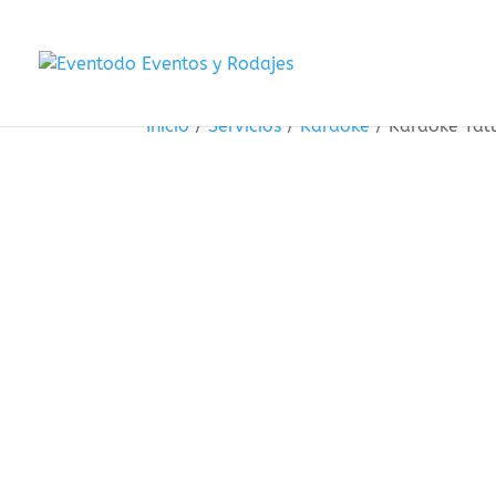
Inicio
/
Servicios
/
Karaoke
/
Karaoke Tal