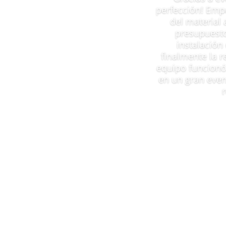
perfección! Emp
del material 
presupuesto
instalación
finalmente la r
equipo funcionó
en un gran even
Copyright 2024 Eventodo •
Enlaces de interés