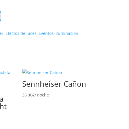
er
,
Efectos de luces
,
Eventos
,
Iluminación
Sennheiser Cañon
36,00
€
/ noche
a
ht