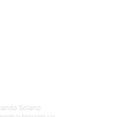
nando Solano
entodo la fiesta salió a la