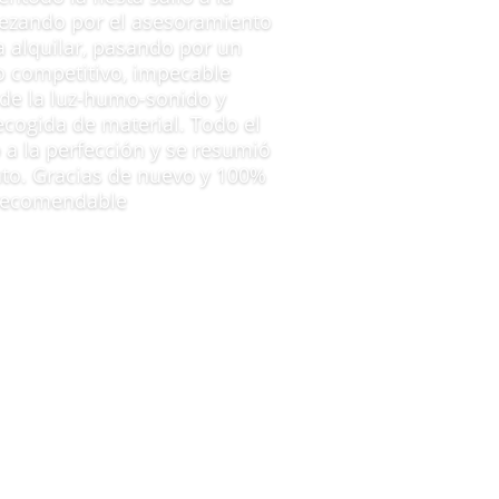
ezando por el asesoramiento
a alquilar, pasando por un
 competitivo, impecable
 de la luz-humo-sonido y
ecogida de material. Todo el
 a la perfección y se resumió
to. Gracias de nuevo y 100%
recomendable