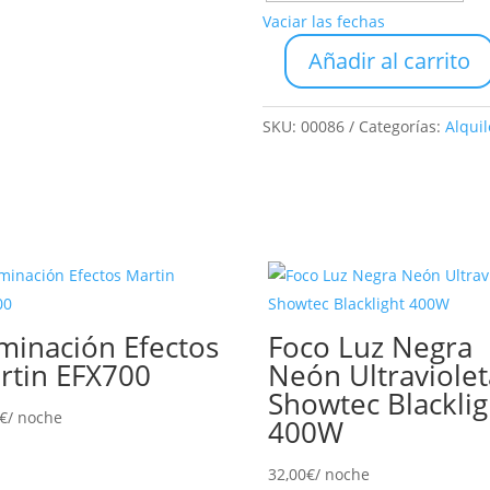
Vaciar las fechas
Añadir al carrito
Maquina
de
humo
SKU:
00086
Categorías:
Alquil
1500W
+
Mando
Inalámbrico
cantidad
uminación Efectos
Foco Luz Negra
rtin EFX700
Neón Ultraviolet
Showtec Blacklig
€
/ noche
400W
32,00
€
/ noche