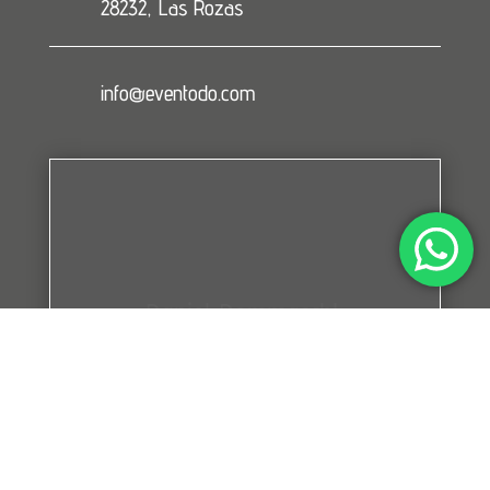
28232, Las Rozas
info@eventodo.com
Daniel Dommaschk
Muy recomendable. Servicio
profesional, rápido, puntual y
flexible. Trato agradable y
profesional. El alquiler de los
equipos contratados se realizó
con los plazos acordados y ha
habido buena atención y