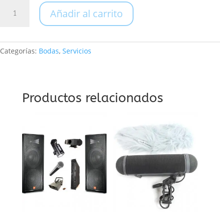
Boda
Añadir al carrito
Talla
S
cantidad
Categorías:
Bodas
,
Servicios
Productos relacionados