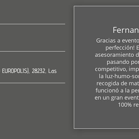
Fernan
Gracias a eventod
perfección!
asesoramiento de
pasando por
competitivo, imp
O EUROPOLIS), 28232, Las
la luz-humo-so
recogida de mat
funcionó a la pe
en un gran event
100% r