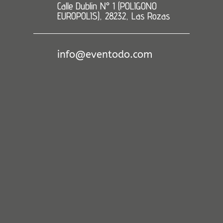
Calle Dublin N° 1 (POLIGONO
EUROPOLIS), 28232, Las Rozas
info@eventodo.com
Fernando Solano
Gracias a eventodo la
fiesta salió a la
perfección! Empezando
por el asesoramiento del
material a alquilar,
pasando por un
presupuesto competitivo,
impecable instalación de